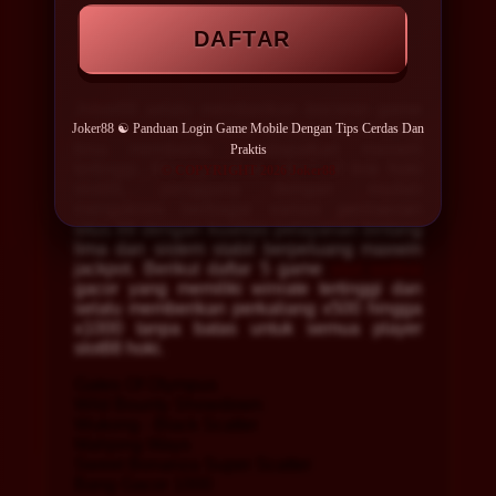
Gacor Slot Online Hari
DAFTAR
Ini
Joker88 selalu memberikan bocoran game
situs gacor
slot online terbaru hari ini yang
Joker88 ☯︎ Panduan Login Game Mobile Dengan Tips Cerdas Dan
bisa membantu mendapatkan maxwin
Praktis
tertinggi. Menggunakan alternatif link hoki
© COPYRIGHT 2026 Joker88
slot88, pengguna dengan mudah
mengakses berbagai variasi permainan
situs 88 dengan kualitas pelayanan bintang
lima dan sistem stabil berpeluang maxwin
jackpot. Berikut daftar 5 game
slot online
gacor yang memiliki winrate tertinggi dan
selalu memberikan perkaliang x500 hingga
x1000 tanpa batas untuk semua player
slot88 hoki.
Gates Of Olympus
Wild Bounty Showdown
Wukong - Black Scatter
Mahjong Ways
Sweet Bonanza Super Scatter
Bang Gacor 1000