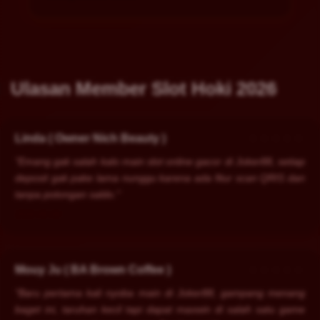
Ulasan Member Slot Hoki 2026
Linda ( Owner Nich Beauty )
★★★★★
"Emang gak salah kalo main slot online gacor di Joker88, setiap
deposit gak pake lama nunggu karena ada fitur scan QRIS dan
tanpa potongan saldo."
2026-06-08
Mouy Ju ( BA Brown Coffee )
★★★★★
"Baru pertama kali nyoba main di Joker88, gampang menang
baget ini, taruhan kecil tapi dapat maxwin di salah satu game