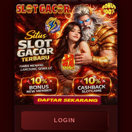
kemenangan maxwin hari ini selalu dibayar
kapanpun dan berapapun jumlahnya. Tanpa
mengeluarkan modal yang besar dan hanya
berbekalkan modal receh, Anda sudah
unggul selangkah dibanding yang lain
dalam meraih kemenangan slot online
jackpot.
Tidak hanya sebagai situs slot gacor hari ini,
Kami memberikan bukti nyata dalam
melayani dan membayar setiap withdraw
para pengguna hoki
slot88
berapapun
nominalnya. Karena kenyamanan
merupakan layanan utama yang harus
dirasakan para pemain situs gacor agar
setiap pengguna lebih percaya diri ketika
bermain slot88 gampang menang. Daftar
link slot gacor hari ini dan main slot88 untuk
membuktikan kepada hoki mania, bahwa
Joker88 selalu membayar setiap seluruh
kemenangan tanpa harus menunggu proses
yang lama.
LOGIN
5 Daftar Game Situs