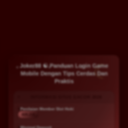
Joker88 ☯︎ Panduan Login Game
Mobile Dengan Tips Cerdas Dan
Praktis
INFORMASI SITUS GACOR 2026
Penilaian Member Slot Hoki
828.218
Minimal Deposit