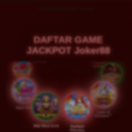
© 2026 Joker88. All rights reserved.
DAFTAR GAME
JACKPOT Joker88
Wild Bounty
Showdown
Mahjong Ways
Wild Bandito
Sweet Bonanza
Captain's
Bounty
Sugar Rush
Gates of
Olympus™
Wild West Gold
Starlight
Princess